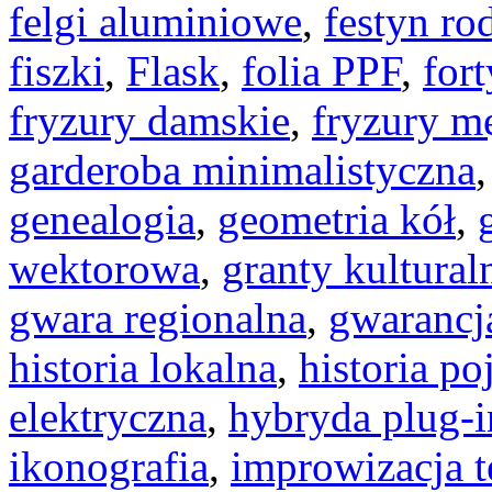
felgi aluminiowe
,
festyn ro
fiszki
,
Flask
,
folia PPF
,
fort
fryzury damskie
,
fryzury m
garderoba minimalistyczna
genealogia
,
geometria kół
,
wektorowa
,
granty kultural
gwara regionalna
,
gwarancj
historia lokalna
,
historia po
elektryczna
,
hybryda plug-i
ikonografia
,
improwizacja t