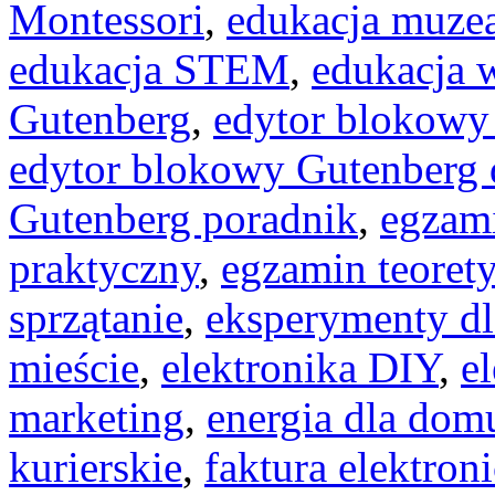
Montessori
,
edukacja muze
edukacja STEM
,
edukacja 
Gutenberg
,
edytor blokowy 
edytor blokowy Gutenberg d
Gutenberg poradnik
,
egzami
praktyczny
,
egzamin teoret
sprzątanie
,
eksperymenty dl
mieście
,
elektronika DIY
,
e
marketing
,
energia dla dom
kurierskie
,
faktura elektron