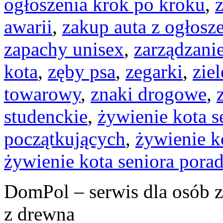
ogłoszenia krok po kroku
,
awarii
,
zakup auta z ogłosz
zapachy unisex
,
zarządzani
kota
,
zęby psa
,
zegarki
,
zie
towarowy
,
znaki drogowe
,
studenckie
,
żywienie kota s
początkujących
,
żywienie k
żywienie kota seniora pora
DomPol – serwis dla osób 
z drewna