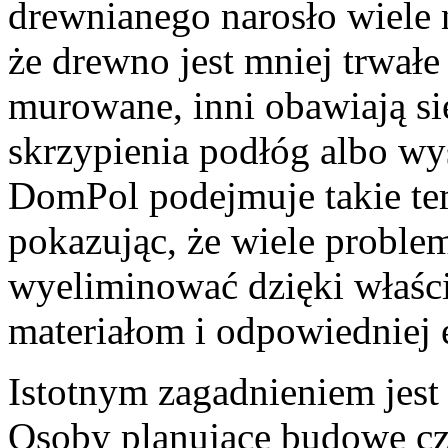
drewnianego narosło wiele 
że drewno jest mniej trwałe
murowane, inni obawiają si
skrzypienia podłóg albo wy
DomPol podejmuje takie te
pokazując, że wiele probl
wyeliminować dzięki właś
materiałom i odpowiedniej e
Istotnym zagadnieniem jes
Osoby planujące budowę cz