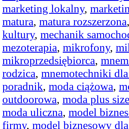
marketing lokalny
,
marketin
matura
,
matura rozszerzona
kultury
,
mechanik samoch
mezoterapia
,
mikrofony
,
mi
mikroprzedsiębiorca
,
mnemo
rodzica
,
mnemotechniki dla
poradnik
,
moda ciążowa
,
m
outdoorowa
,
moda plus siz
moda uliczna
,
model bizne
firmy
,
model biznesowy dla