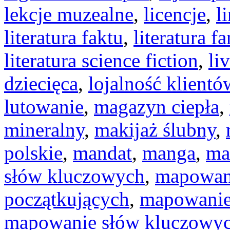
lekcje muzealne
,
licencje
,
l
literatura faktu
,
literatura f
literatura science fiction
,
li
dziecięca
,
lojalność klientó
lutowanie
,
magazyn ciepła
,
mineralny
,
makijaż ślubny
,
polskie
,
mandat
,
manga
,
ma
słów kluczowych
,
mapowani
początkujących
,
mapowanie
mapowanie słów kluczowyc