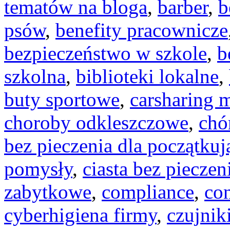
tematów na bloga
,
barber
,
b
psów
,
benefity pracownicze
bezpieczeństwo w szkole
,
b
szkolna
,
biblioteki lokalne
,
buty sportowe
,
carsharing m
choroby odkleszczowe
,
chó
bez pieczenia dla początku
pomysły
,
ciasta bez pieczen
zabytkowe
,
compliance
,
con
cyberhigiena firmy
,
czujnik