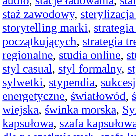
audio
,
stacje ładowania
,
sta
staż zawodowy
,
sterylizacja
storytelling marki
,
strategia
początkujących
,
strategia t
regionalne
,
studia online
,
s
styl casual
,
styl formalny
,
s
sylwetki
,
stypendia
,
sukcesj
energetyczne
,
światłowód
,
wiejska
,
świnka morska
,
Sy
kapsułowa
,
szafa kapsułowa