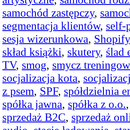
samochód zastępczy
,
samoc
segmentacja klientów
,
self-
sesja wizerunkowa
,
Shopify
skład książki
,
skutery
,
ślad 
TV
,
smog
,
smycz treningo
socjalizacja kota
,
socjalizac
z psem
,
SPF
,
spółdzielnia e
spółka jawna
,
spółka z o.o.
sprzedaż B2C
,
sprzedaż onl