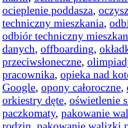
ocieplenie poddasza
,
oczysz
techniczny mieszkania
,
odb
odbiór techniczny mieszkan
danych
,
offboarding
,
okładk
przeciwsłoneczne
,
olimpiad
pracownika
,
opieka nad ko
Google
,
opony całoroczne
,
orkiestry dęte
,
oświetlenie 
paczkomaty
,
pakowanie wal
rodzin
,
pakowanie walizki 