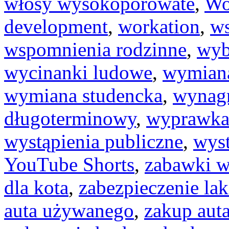
włosy wysokoporowate
,
Wo
development
,
workation
,
ws
wspomnienia rodzinne
,
wyb
wycinanki ludowe
,
wymiana
wymiana studencka
,
wynag
długoterminowy
,
wyprawka 
wystąpienia publiczne
,
wys
YouTube Shorts
,
zabawki 
dla kota
,
zabezpieczenie lak
auta używanego
,
zakup auta