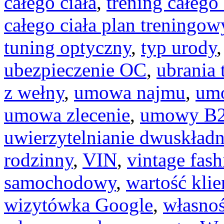
całego ciała
,
trening całego
całego ciała plan treningow
tuning optyczny
,
typ urody
ubezpieczenie OC
,
ubrania 
z wełny
,
umowa najmu
,
umo
umowa zlecenie
,
umowy B
uwierzytelnianie dwuskład
rodzinny
,
VIN
,
vintage fash
samochodowy
,
wartość klie
wizytówka Google
,
własnoś