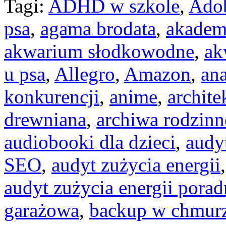
Tagi:
ADHD w szkole
,
Ado
psa
,
agama brodata
,
akadem
akwarium słodkowodne
,
ak
u psa
,
Allegro
,
Amazon
,
ana
konkurencji
,
anime
,
archite
drewniana
,
archiwa rodzinn
audiobooki dla dzieci
,
audy
SEO
,
audyt zużycia energii
audyt zużycia energii porad
garażowa
,
backup w chmur