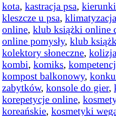
kota
,
kastracja psa
,
kierunki
kleszcze u psa
,
klimatyzac
online
,
klub książki online
online pomysły
,
klub książk
kolektory słoneczne
,
kolizj
kombi
,
komiks
,
kompetencj
kompost balkonowy
,
konku
zabytków
,
konsole do gier
,
korepetycje online
,
kosmety
koreańskie
,
kosmetyki wega