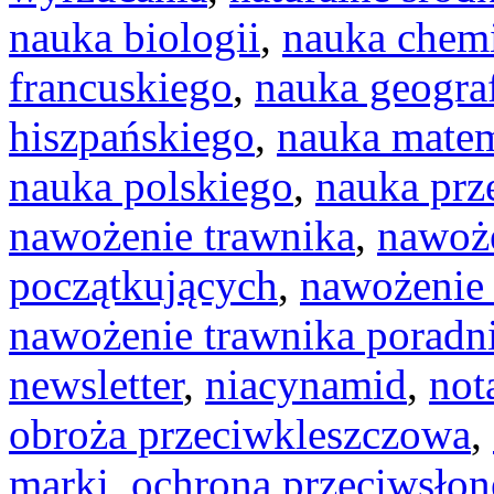
nauka biologii
,
nauka chem
francuskiego
,
nauka geograf
hiszpańskiego
,
nauka mate
nauka polskiego
,
nauka prz
nawożenie trawnika
,
nawoże
początkujących
,
nawożenie 
nawożenie trawnika poradn
newsletter
,
niacynamid
,
not
obroża przeciwkleszczowa
,
marki
,
ochrona przeciwsłon