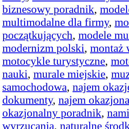
biznesowy poradnik
,
model
multimodalne dla firmy
,
mo
początkujących
,
modele mu
modernizm polski
,
montaż 
motocykle turystyczne
,
mot
nauki
,
murale miejskie
,
muz
samochodowa
,
najem okazj
dokumenty
,
najem okazjona
okazjonalny poradnik
,
nam
wyrzucania
,
naturalne środk