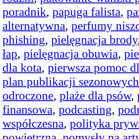
poradnik
,
papuga falista
,
pa
alternatywna
,
perfumy nisz
phishing
,
pielęgnacja brody
łap
,
pielęgnacja obuwia
,
pie
dla kota
,
pierwsza pomoc dl
plan publikacji sezonowych
odroczone
,
plaże dla psów
,
finansowa
,
podcasting
,
pod
współczesna
,
polityka pryw
powietrzna
,
pomysły na art