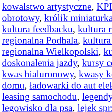
kowalstwo artystyczne
,
KP
obrotowy
,
królik miniaturk
kultura feedbacku
,
kultura
regionalna Podhala
,
kultur
regionalna Wielkopolski
,
k
doskonalenia jazdy
,
kursy c
kwas hialuronowy
,
kwasy k
domu
,
ładowarki do aut ele
leasing samochodu
,
legendy
legowisko dla psa
,
lejek sp