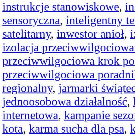
instrukcje stanowiskowe
,
i
sensoryczna
,
inteligentny t
satelitarny
,
inwestor anioł
,
izolacja przeciwwilgociowa
przeciwwilgociowa krok po
przeciwwilgociowa poradni
regionalny
,
jarmarki świąte
jednoosobowa działalność
,
internetowa
,
kampanie sez
kota
,
karma sucha dla psa
,
k