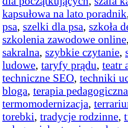
dla początkujących
,
szafa k
kapsułowa na lato poradnik
psa
,
szelki dla psa
,
szkoła 
szkolenia zawodowe online
sakralna
,
szybkie czytanie
,
ludowe
,
taryfy prądu
,
teatr
techniczne SEO
,
techniki u
bloga
,
terapia pedagogiczna
termomodernizacja
,
terrari
torebki
,
tradycje rodzinne
,