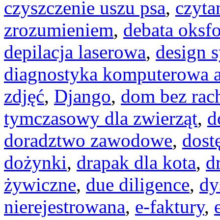
czyszczenie uszu psa
,
czyta
zrozumieniem
,
debata oksf
depilacja laserowa
,
design 
diagnostyka komputerowa a
zdjęć
,
Django
,
dom bez ra
tymczasowy dla zwierząt
,
d
doradztwo zawodowe
,
dost
dożynki
,
drapak dla kota
,
d
żywiczne
,
due diligence
,
dy
nierejestrowana
,
e-faktury
,