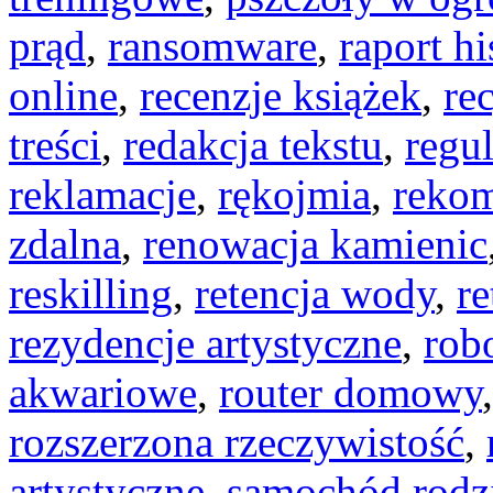
prąd
,
ransomware
,
raport hi
online
,
recenzje książek
,
re
treści
,
redakcja tekstu
,
regu
reklamacje
,
rękojmia
,
rekom
zdalna
,
renowacja kamienic
reskilling
,
retencja wody
,
re
rezydencje artystyczne
,
rob
akwariowe
,
router domowy
rozszerzona rzeczywistość
,
artystyczne
,
samochód rodz