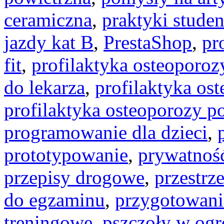
ceramiczna
,
praktyki stude
jazdy kat B
,
PrestaShop
,
pr
fit
,
profilaktyka osteoporoz
do lekarza
,
profilaktyka os
profilaktyka osteoporozy p
programowanie dla dzieci
,
prototypowanie
,
prywatność
przepisy drogowe
,
przestrz
do egzaminu
,
przygotowani
treningowe
,
pszczoły w ogr