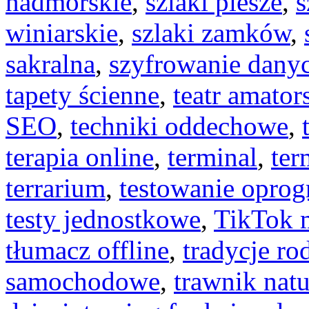
nadmorskie
,
szlaki piesze
,
s
winiarskie
,
szlaki zamków
,
sakralna
,
szyfrowanie dany
tapety ścienne
,
teatr amator
SEO
,
techniki oddechowe
,
terapia online
,
terminal
,
ter
terrarium
,
testowanie opro
testy jednostkowe
,
TikTok 
tłumacz offline
,
tradycje ro
samochodowe
,
trawnik natu