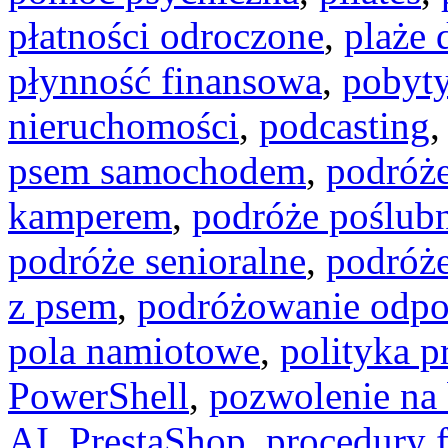
płatności odroczone
,
plaże 
płynność finansowa
,
pobyty
nieruchomości
,
podcasting
psem samochodem
,
podróż
kamperem
,
podróże poślub
podróże senioralne
,
podróże
z psem
,
podróżowanie odpo
pola namiotowe
,
polityka p
PowerShell
,
pozwolenie na
AI
,
PrestaShop
,
procedury 