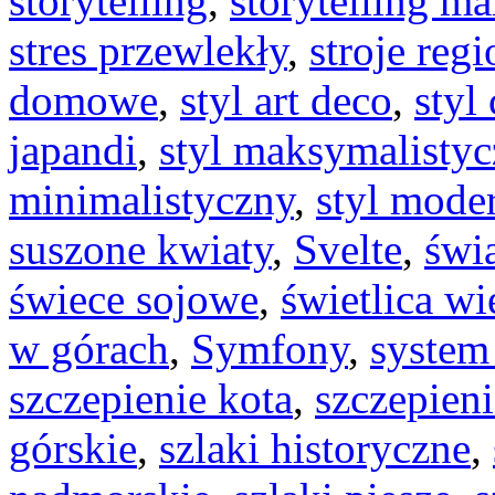
storytelling
,
storytelling ma
stres przewlekły
,
stroje reg
domowe
,
styl art deco
,
styl 
japandi
,
styl maksymalisty
minimalistyczny
,
styl mode
suszone kwiaty
,
Svelte
,
świa
świece sojowe
,
świetlica wi
w górach
,
Symfony
,
syste
szczepienie kota
,
szczepieni
górskie
,
szlaki historyczne
,