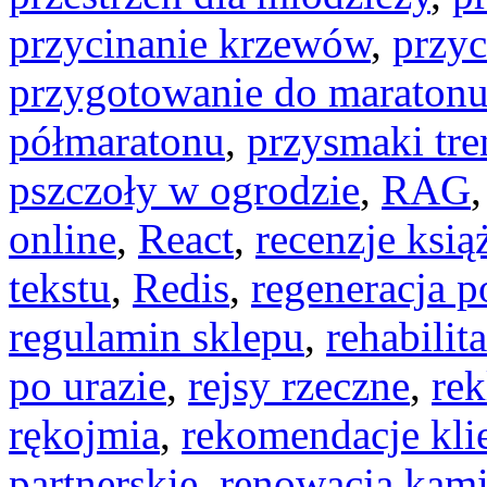
przycinanie krzewów
,
przy
przygotowanie do maraton
półmaratonu
,
przysmaki tr
pszczoły w ogrodzie
,
RAG
online
,
React
,
recenzje ksią
tekstu
,
Redis
,
regeneracja p
regulamin sklepu
,
rehabilit
po urazie
,
rejsy rzeczne
,
rek
rękojmia
,
rekomendacje kli
partnerskie
,
renowacja kami