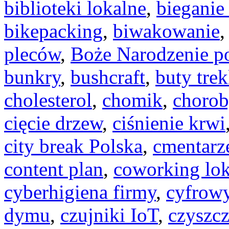
biblioteki lokalne
,
bieganie
bikepacking
,
biwakowanie
pleców
,
Boże Narodzenie 
bunkry
,
bushcraft
,
buty tre
cholesterol
,
chomik
,
chorob
cięcie drzew
,
ciśnienie krwi
city break Polska
,
cmentarz
content plan
,
coworking lok
cyberhigiena firmy
,
cyfrowy
dymu
,
czujniki IoT
,
czyszcz