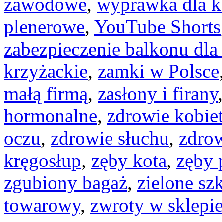
zawodowe
,
wyprawka dla k
plenerowe
,
YouTube Shorts
zabezpieczenie balkonu dla
krzyżackie
,
zamki w Polsce
małą firmą
,
zasłony i firany
hormonalne
,
zdrowie kobie
oczu
,
zdrowie słuchu
,
zdro
kręgosłup
,
zęby kota
,
zęby 
zgubiony bagaż
,
zielone sz
towarowy
,
zwroty w sklepi