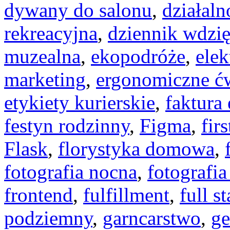
dywany do salonu
,
działaln
rekreacyjna
,
dziennik wdzię
muzealna
,
ekopodróże
,
elek
marketing
,
ergonomiczne ć
etykiety kurierskie
,
faktura
festyn rodzinny
,
Figma
,
fir
Flask
,
florystyka domowa
,
fotografia nocna
,
fotografi
frontend
,
fulfillment
,
full s
podziemny
,
garncarstwo
,
ge