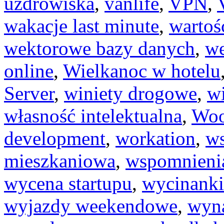
uzdrowiska
,
vanlife
,
VPN
,
wakacje last minute
,
wartoś
wektorowe bazy danych
,
we
online
,
Wielkanoc w hotelu
Server
,
winiety drogowe
,
w
własność intelektualna
,
Wo
development
,
workation
,
ws
mieszkaniowa
,
wspomnienia
wycena startupu
,
wycinanki
wyjazdy weekendowe
,
wyn