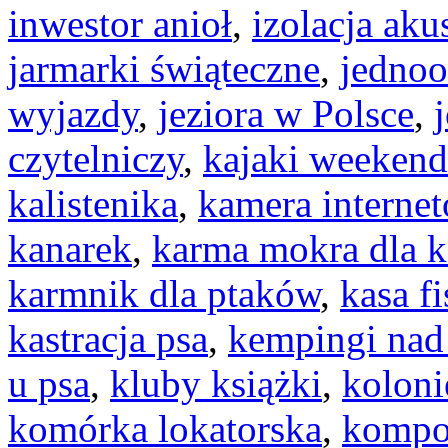
inwestor anioł
,
izolacja aku
jarmarki świąteczne
,
jednoo
wyjazdy
,
jeziora w Polsce
,
czytelniczy
,
kajaki weeken
kalistenika
,
kamera interne
kanarek
,
karma mokra dla k
karmnik dla ptaków
,
kasa f
kastracja psa
,
kempingi na
u psa
,
kluby książki
,
koloni
komórka lokatorska
,
kompo