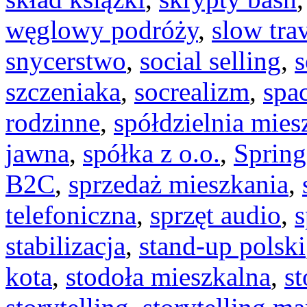
węglowy podróży
,
slow tra
snycerstwo
,
social selling
,
s
szczeniaka
,
socrealizm
,
spa
rodzinne
,
spółdzielnia mie
jawna
,
spółka z o.o.
,
Spring
B2C
,
sprzedaż mieszkania
,
telefoniczna
,
sprzęt audio
,
s
stabilizacja
,
stand-up polski
kota
,
stodoła mieszkalna
,
s