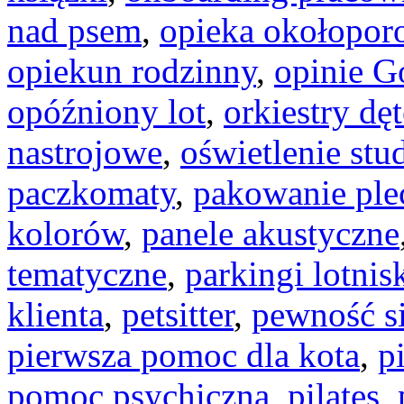
nad psem
,
opieka okołopo
opiekun rodzinny
,
opinie G
opóźniony lot
,
orkiestry dęt
nastrojowe
,
oświetlenie stu
paczkomaty
,
pakowanie ple
kolorów
,
panele akustyczne
tematyczne
,
parkingi lotni
klienta
,
petsitter
,
pewność s
pierwsza pomoc dla kota
,
p
pomoc psychiczna
,
pilates
,