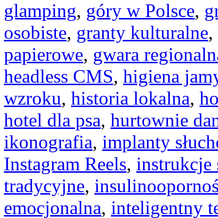
glamping
,
góry w Polsce
,
g
osobiste
,
granty kulturalne
,
papierowe
,
gwara regionaln
headless CMS
,
higiena jamy
wzroku
,
historia lokalna
,
ho
hotel dla psa
,
hurtownie da
ikonografia
,
implanty słuc
Instagram Reels
,
instrukcj
tradycyjne
,
insulinooporno
emocjonalna
,
inteligentny t