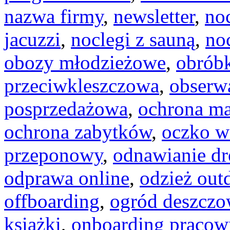
nazwa firmy
,
newsletter
,
noc
jacuzzi
,
noclegi z sauną
,
no
obozy młodzieżowe
,
obróbk
przeciwkleszczowa
,
obserw
posprzedażowa
,
ochrona ma
ochrona zabytków
,
oczko w
przeponowy
,
odnawianie d
odprawa online
,
odzież ou
offboarding
,
ogród deszcz
książki
,
onboarding pracow