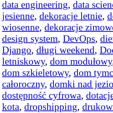
data engineering
,
data scien
jesienne
,
dekoracje letnie
,
d
wiosenne
,
dekoracje zimow
design system
,
DevOps
,
di
Django
,
długi weekend
,
Do
letniskowy
,
dom modułowy
dom szkieletowy
,
dom tymc
całoroczny
,
domki nad jezi
dostępność cyfrowa
,
dotacj
kota
,
dropshipping
,
drukow