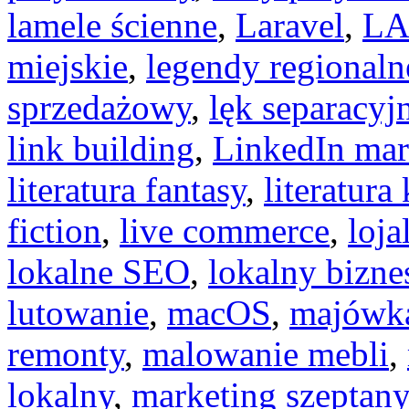
lamele ścienne
,
Laravel
,
LA
miejskie
,
legendy regionaln
sprzedażowy
,
lęk separacyj
link building
,
LinkedIn mar
literatura fantasy
,
literatura
fiction
,
live commerce
,
loja
lokalne SEO
,
lokalny bizne
lutowanie
,
macOS
,
majówk
remonty
,
malowanie mebli
,
lokalny
,
marketing szeptany