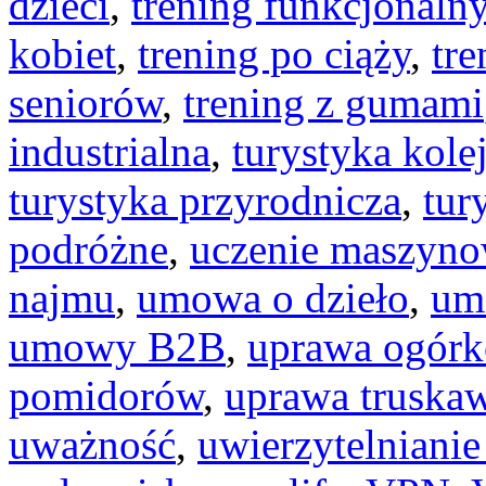
dzieci
,
trening funkcjonaln
kobiet
,
trening po ciąży
,
tr
seniorów
,
trening z gumami
industrialna
,
turystyka kol
turystyka przyrodnicza
,
tur
podróżne
,
uczenie maszyn
najmu
,
umowa o dzieło
,
um
umowy B2B
,
uprawa ogór
pomidorów
,
uprawa truska
uważność
,
uwierzytelniani