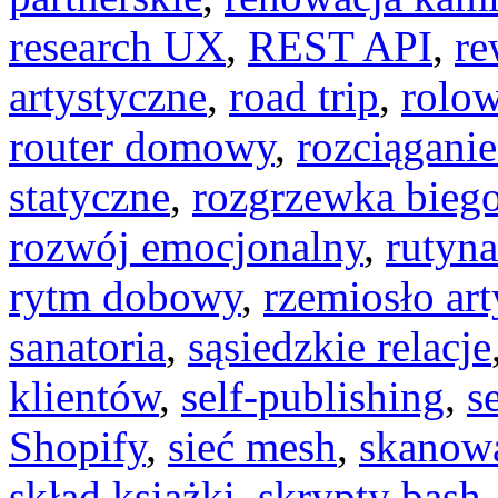
research UX
,
REST API
,
re
artystyczne
,
road trip
,
rolow
router domowy
,
rozciągani
statyczne
,
rozgrzewka bieg
rozwój emocjonalny
,
rutyn
rytm dobowy
,
rzemiosło ar
sanatoria
,
sąsiedzkie relacje
klientów
,
self-publishing
,
s
Shopify
,
sieć mesh
,
skanow
skład książki
,
skrypty bash