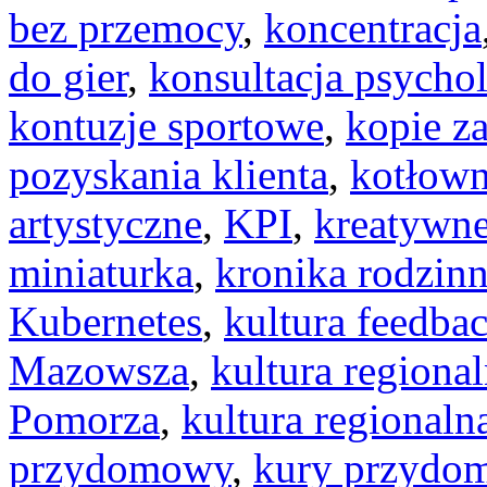
bez przemocy
,
koncentracja
do gier
,
konsultacja psycho
kontuzje sportowe
,
kopie z
pozyskania klienta
,
kotłow
artystyczne
,
KPI
,
kreatywne
miniaturka
,
kronika rodzin
Kubernetes
,
kultura feedba
Mazowsza
,
kultura regiona
Pomorza
,
kultura regionaln
przydomowy
,
kury przydo