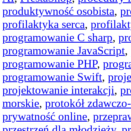
produktywność osobista
,
pr
profilaktyka serca
,
profilak
programowanie C sharp
,
pr
programowanie JavaScript
,
programowanie PHP
,
progr
programowanie Swift
,
proj
projektowanie interakcji
,
pr
morskie
,
protokół zdawczo-
prywatność online
,
przepr
przestrzeń dla młodzieży
,
p