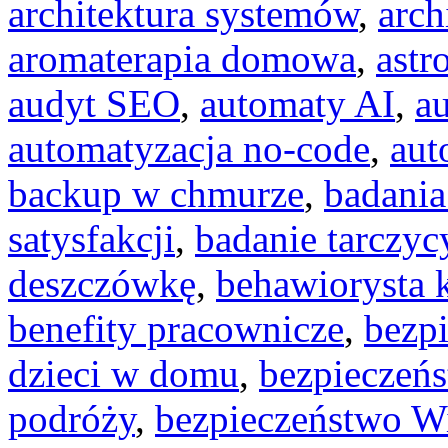
architektura systemów
,
arch
aromaterapia domowa
,
astr
audyt SEO
,
automaty AI
,
a
automatyzacja no-code
,
aut
backup w chmurze
,
badania
satysfakcji
,
badanie tarczyc
deszczówkę
,
behawiorysta 
benefity pracownicze
,
bezp
dzieci w domu
,
bezpieczeńs
podróży
,
bezpieczeństwo W