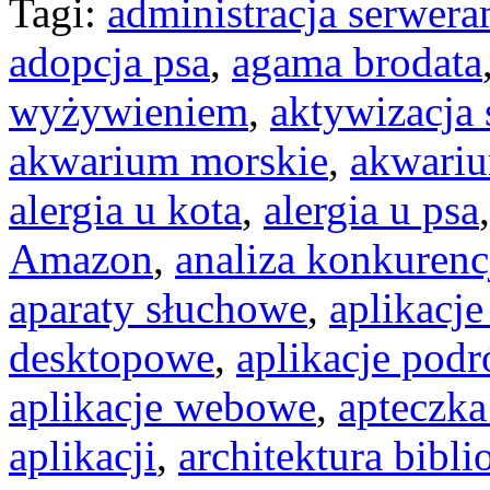
Tagi:
administracja serwera
adopcja psa
,
agama brodata
wyżywieniem
,
aktywizacja 
akwarium morskie
,
akwari
alergia u kota
,
alergia u psa
Amazon
,
analiza konkurenc
aparaty słuchowe
,
aplikacje
desktopowe
,
aplikacje podr
aplikacje webowe
,
apteczka
aplikacji
,
architektura bibli