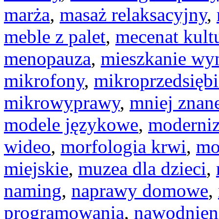
marża
,
masaż relaksacyjny
,
meble z palet
,
mecenat kult
menopauza
,
mieszkanie w
mikrofony
,
mikroprzedsiębi
mikrowyprawy
,
mniej znan
modele językowe
,
moderniz
wideo
,
morfologia krwi
,
mo
miejskie
,
muzea dla dzieci
,
naming
,
naprawy domowe
,
programowania
,
nawodnien